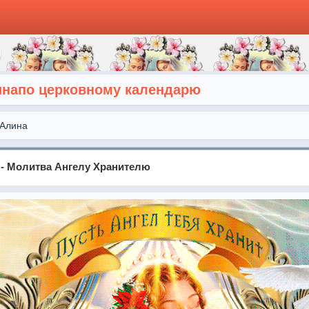
инапо церковному календарю
Алина
- Молитва Ангелу Хранителю