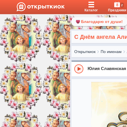
8
2
Каталог
Праздники
Благодарю от души!
С Днём ангела Ал
Открыткиок
По именам
Юлия Славянская 