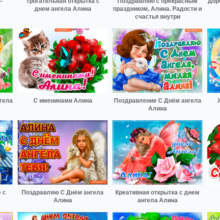
—
Трогательная открытка с
Поздравляю с прекрасным
Дор
днем ангела Алина
праздником, Алина. Радости и
счастья внутри
гела
С именинами Алина
Поздравление С Днём ангела
Алина
 с
Поздравляю С Днём ангела
Креативная открытка с днем
Алина
ангела Алина