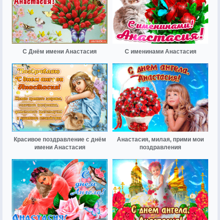
С Днём имени Анастасия
С именинами Анастасия
Красивое поздравление с днём
Анастасия, милая, прими мои
имени Анастасия
поздравления