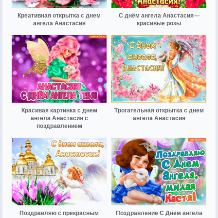
Креативная открытка с днем
С днём ангела Анастасия—
ангела Анастасия
красивые розы
Красивая картинка с днем
Трогательная открытка с днем
ангела Анастасия с
ангела Анастасия
поздравлением
Поздравляю с прекрасным
Поздравление С Днём ангела