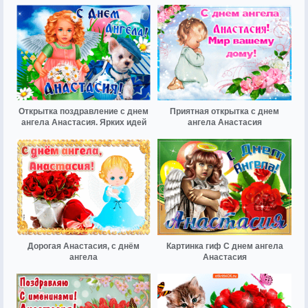
Открытка поздравление с днем
Приятная открытка с днем
ангела Анастасия. Ярких идей
ангела Анастасия
Дорогая Анастасия, с днём
Картинка гиф С днем ангела
ангела
Анастасия