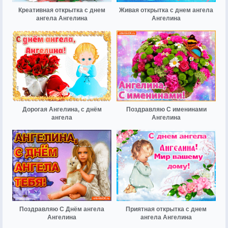
Креативная открытка с днем
Живая открытка с днем ангела
ангела Ангелина
Ангелина
Дорогая Ангелина, с днём
Поздравляю С именинами
ангела
Ангелина
Поздравляю С Днём ангела
Приятная открытка с днем
Ангелина
ангела Ангелина