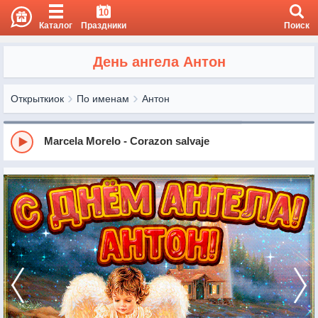
10
Каталог
Праздники
Поиск
День ангела Антон
Открыткиок
По именам
Антон
Marcela Morelo - Corazon salvaje