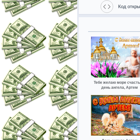
Код откры
Тебе желаю море счасть
день ангела, Артем