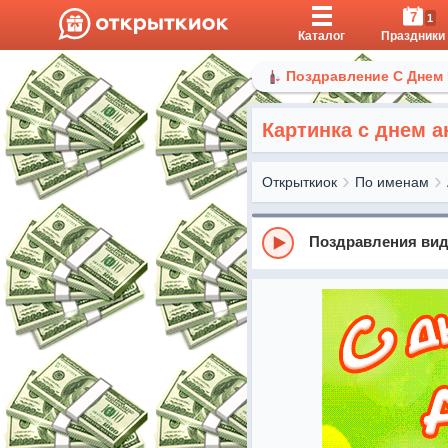
7
1
Каталог
Праздники
Поздравление С Днем
Картинка с днем а
Открыткиок
По именам
Поздравления вид