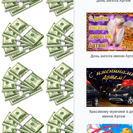
День ангела Артем
День ангела имени Арт
Красивому мужчине в д
имени Артем