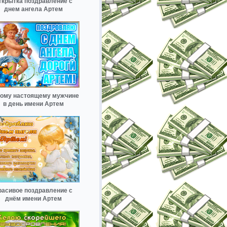
ткрытка поздравление с
днем ангела Артем
ому настоящему мужчине
в день имени Артем
расивое поздравление с
днём имени Артем