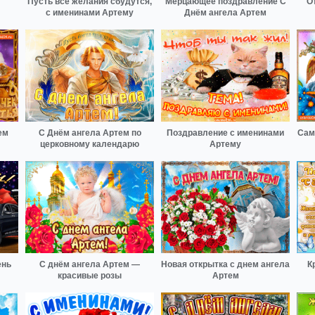
Пусть все желания сбудутся,
Мерцающее поздравление С
О
с именинами Артему
Днём ангела Артем
ем
С Днём ангела Артем по
Поздравление с именинами
Сам
церковному календарю
Артему
ень
С днём ангела Артем —
Новая открытка с днем ангела
К
красивые розы
Артем