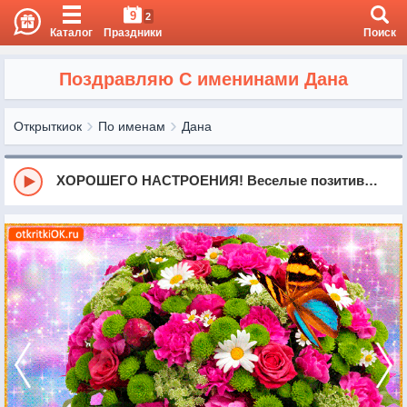
9
2
Каталог
Праздники
Поиск
Поздравляю С именинами Дана
Открыткиок
По именам
Дана
ХОРОШЕГО НАСТРОЕНИЯ! Веселые позитивные пожелания для друзей