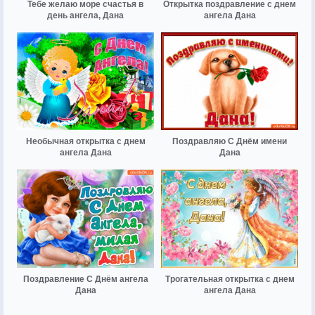
Тебе желаю море счастья в
Открытка поздравление с днем
день ангела, Дана
ангела Дана
Необычная открытка с днем
Поздравляю С Днём имени
ангела Дана
Дана
Поздравление С Днём ангела
Трогательная открытка с днем
Дана
ангела Дана