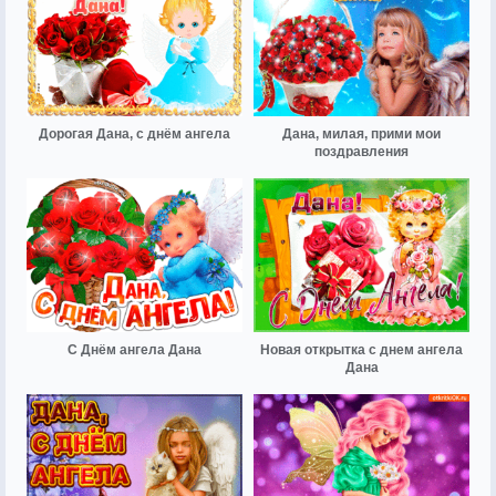
Дорогая Дана, с днём ангела
Дана, милая, прими мои
поздравления
С Днём ангела Дана
Новая открытка с днем ангела
Дана