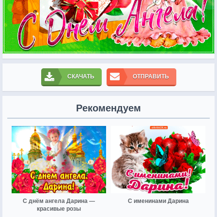
СКАЧАТЬ
ОТПРАВИТЬ
Рекомендуем
С днём ангела Дарина —
С именинами Дарина
красивые розы