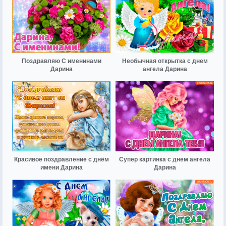
Поздравляю С именинами
Необычная открытка с днем
Дарина
ангела Дарина
Красивое поздравление с днём
Супер картинка с днем ангела
имени Дарина
Дарина