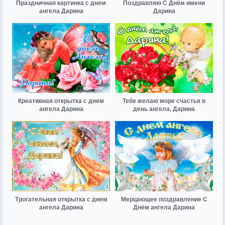
Праздничная картинка с днем
Поздравляю С Днём имени
ангела Дарина
Дарина
Креативная открытка с днем
Тебе желаю море счастья в
ангела Дарина
день ангела, Дарина
Трогательная открытка с днем
Мерцающее поздравление С
ангела Дарина
Днём ангела Дарина