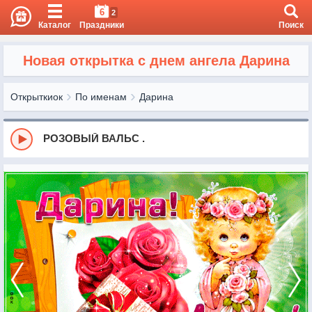
6
2
Каталог
Праздники
Поиск
Новая открытка с днем ангела Дарина
Открыткиок
По именам
Дарина
РОЗОВЫЙ ВАЛЬС .