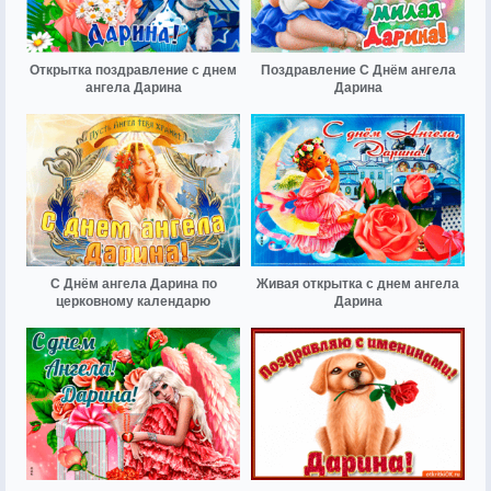
Открытка поздравление с днем
Поздравление С Днём ангела
ангела Дарина
Дарина
С Днём ангела Дарина по
Живая открытка с днем ангела
церковному календарю
Дарина