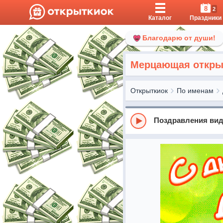
8
2
Каталог
Праздники
Благодарю от души!
Мерцающая открыт
Открыткиок
По именам
Поздравления вид