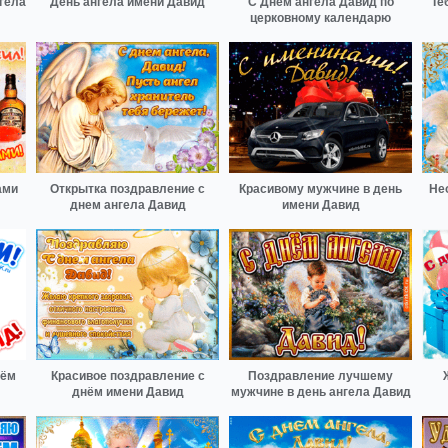
гела
День ангела имени Давид
С Днём ангела Давид по
Те
церковному календарю
ами
Открытка поздравление с
Красивому мужчине в день
Не
днем ангела Давид
имени Давид
нём
Красивое поздравление с
Поздравление лучшему
днём имени Давид
мужчине в день ангела Давид