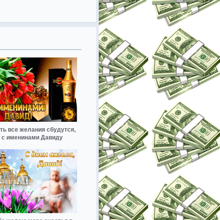
ть все желания сбудутся,
с именинами Давиду