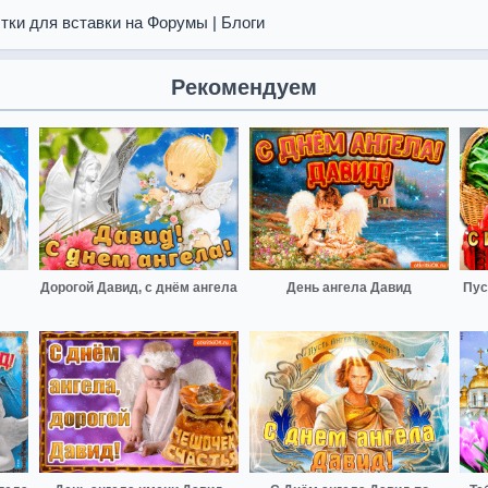
тки для вставки на Форумы | Блоги
Рекомендуем
Дорогой Давид, с днём ангела
День ангела Давид
Пус