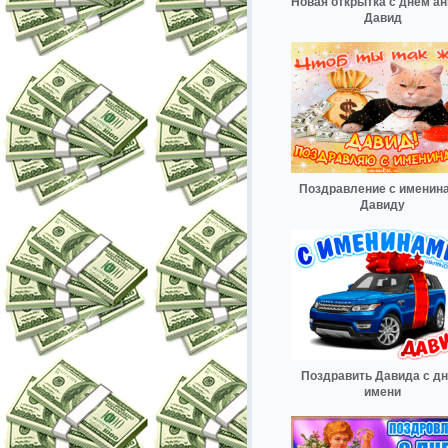
Новая открытка с днем ан
Давид
Поздравление с именин
Давиду
Поздравить Давида с д
имени