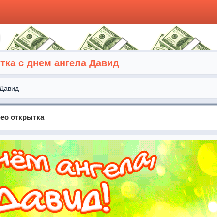
ка с днем ангела Давид
Давид
ео открытка