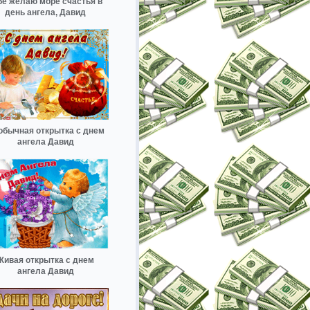
бе желаю море счастья в
день ангела, Давид
обычная открытка с днем
ангела Давид
Живая открытка с днем
ангела Давид