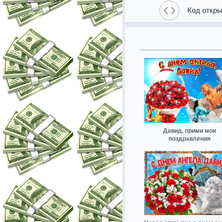
Код откры
Давид, прими мои
поздравления