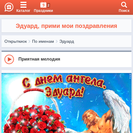
9
2
Каталог
Праздники
Поиск
Эдуард, прими мои поздравления
Открыткиок
По именам
Эдуард
Приятная мелодия