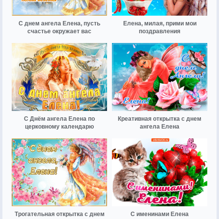
С днем ангела Елена, пусть
Елена, милая, прими мои
счастье окружает вас
поздравления
С Днём ангела Елена по
Креативная открытка с днем
церковному календарю
ангела Елена
Трогательная открытка с днем
С именинами Елена