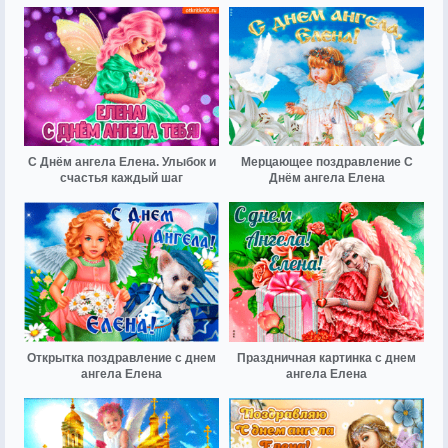
С Днём ангела Елена. Улыбок и
Мерцающее поздравление С
счастья каждый шаг
Днём ангела Елена
Открытка поздравление с днем
Праздничная картинка с днем
ангела Елена
ангела Елена