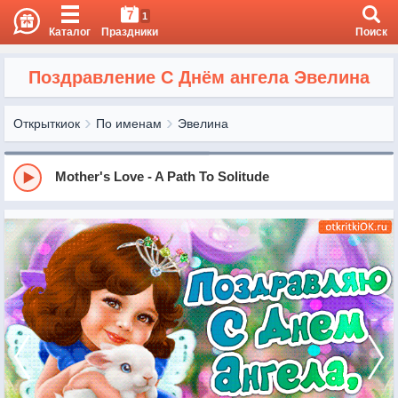
7
1
Каталог
Праздники
Поиск
Поздравление С Днём ангела Эвелина
Открыткиок
По именам
Эвелина
Mother's Love - A Path To Solitude