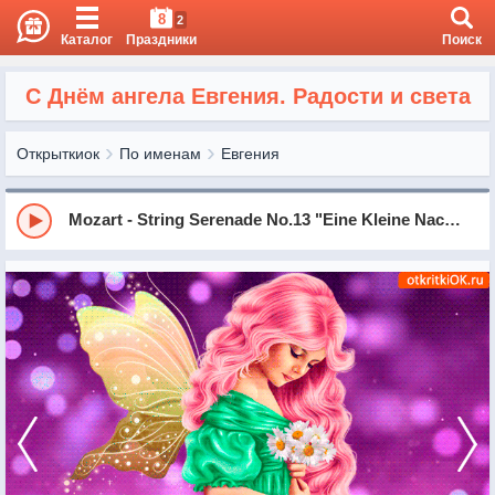
8
2
Каталог
Праздники
Поиск
С Днём ангела Евгения. Радости и света
Открыткиок
По именам
Евгения
Mozart - String Serenade No.13 "Eine Kleine Nachtmusik" in G Major, KV525