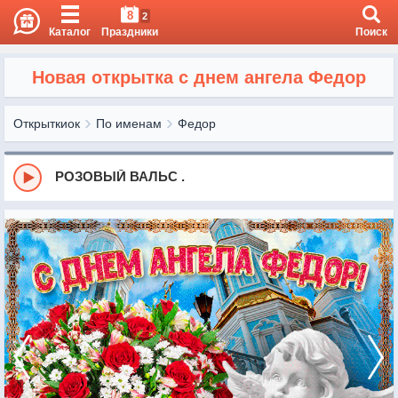
8
2
Каталог
Праздники
Поиск
Новая открытка с днем ангела Федор
Открыткиок
По именам
Федор
РОЗОВЫЙ ВАЛЬС .