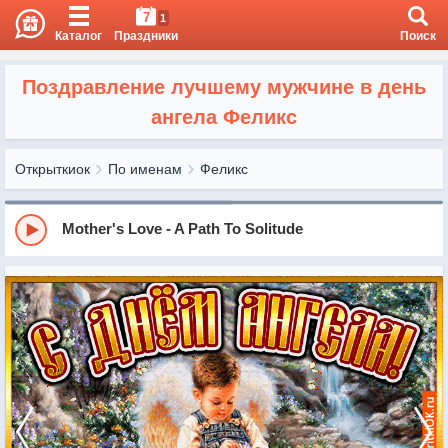
7
1
Каталог
Праздники
Поиск
Поздравление лучшему мужчине в день
ангела Феликс
Открыткиок
По именам
Феликс
Mother's Love - A Path To Solitude