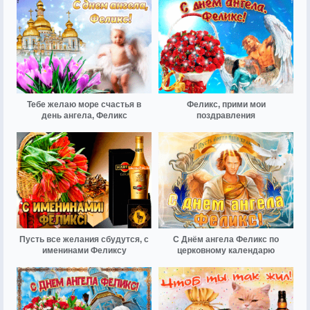
Тебе желаю море счастья в
Феликс, прими мои
день ангела, Феликс
поздравления
Пусть все желания сбудутся, с
С Днём ангела Феликс по
именинами Феликсу
церковному календарю