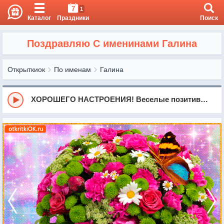
7
1
Каталог
Праздники
Поиск
Поздравляю С именинами Галина
Открыткиок
По именам
Галина
ХОРОШЕГО НАСТРОЕНИЯ! Веселые позитивные пожелания для друзей