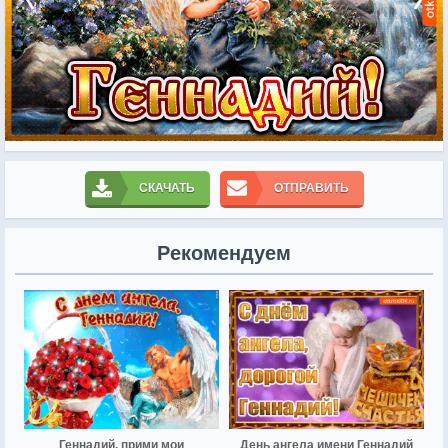
СКАЧАТЬ
ОТПРАВИТЬ
Рекомендуем
Геннадий, прими мои
День ангела имени Геннадий