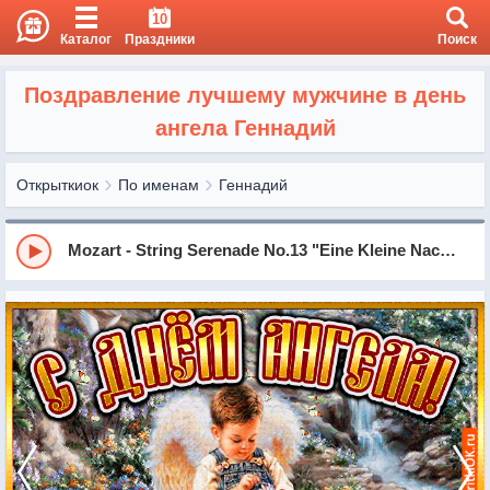
10
Каталог
Праздники
Поиск
Поздравление лучшему мужчине в день
ангела Геннадий
Открыткиок
По именам
Геннадий
Mozart - String Serenade No.13 "Eine Kleine Nachtmusik" in G Major, KV525