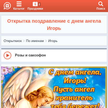
6
2
Каталог
Праздники
Поиск
Открытка поздравление с днем ангела
Игорь
Открыткиок
По именам
Игорь
Розы и саксофон