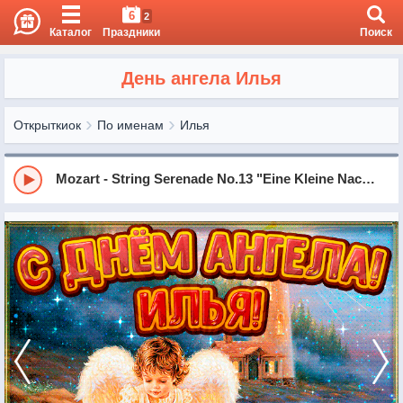
6
2
Каталог
Праздники
Поиск
День ангела Илья
Открыткиок
По именам
Илья
Mozart - String Serenade No.13 "Eine Kleine Nachtmusik" in G Major, KV525