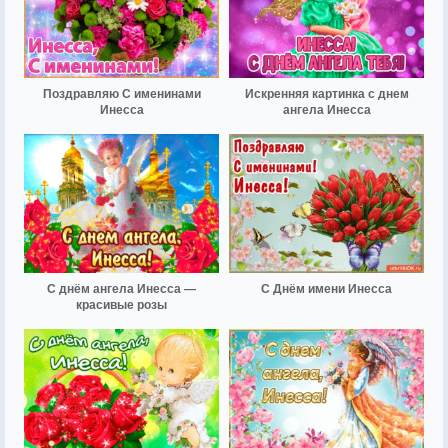
Поздравляю С именинами
Искренняя картинка с днем
Инесса
ангела Инесса
С днём ангела Инесса —
С Днём имени Инесса
красивые розы