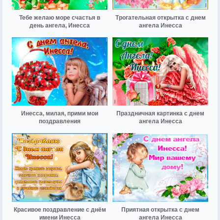
Тебе желаю море счастья в
Трогательная открытка с днем
день ангела, Инесса
ангела Инесса
Инесса, милая, прими мои
Праздничная картинка с днем
поздравления
ангела Инесса
Красивое поздравление с днём
Приятная открытка с днем
имени Инесса
ангела Инесса