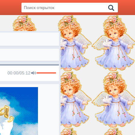
00:00
/
05:12