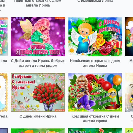
ным
Приятная открытка с днем
С именинами Ирина
а и
ангела Ирина
ь
гела
С Днём ангела Ирина. Добрых
Необычная открытка с днем
М
встреч и тепла рядом
ангела Ирина
гела
С Днём имени Ирина
Красивая открытка С днем
С
ангела Ирина