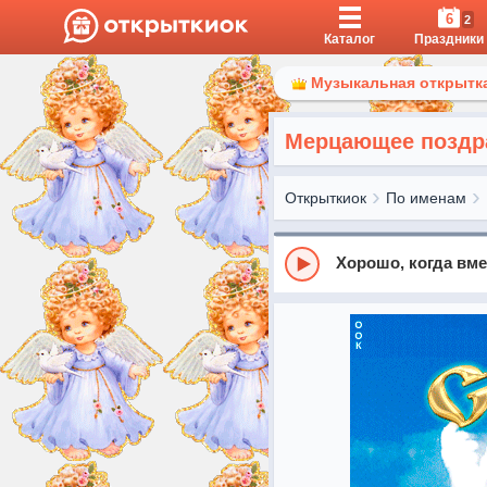
6
2
Каталог
Праздники
Музыкальная открытка
Мерцающее поздра
Открыткиок
По именам
Хорошо, когда вме