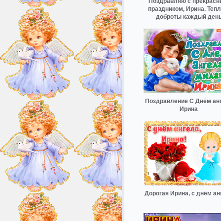
Поздравляю с прекрас
праздником, Ирина. Тепл
доброты каждый ден
Поздравление С Днём ан
Ирина
Дорогая Ирина, с днём ан