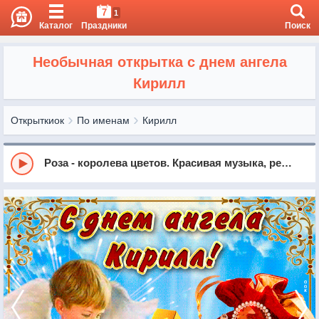
7
1
Каталог
Праздники
Поиск
Необычная открытка с днем ангела
Кирилл
Открыткиок
По именам
Кирилл
Роза - королева цветов. Красивая музыка, релакс, саксофон