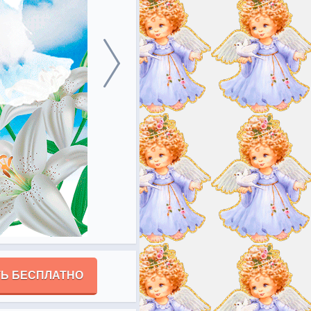
Ь БЕСПЛАТНО