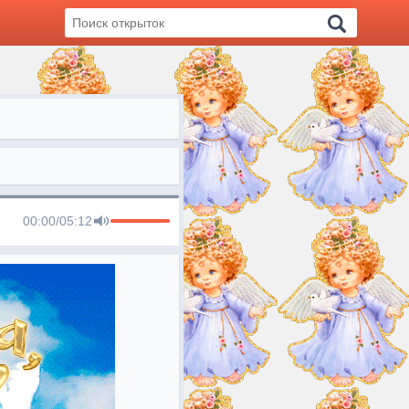
00:00
/
05:12