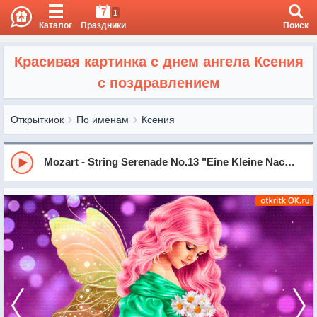
7
1
Каталог
Праздники
Поиск
Красивая картинка с днем ангела Ксения
с поздравлением
Открыткиок
По именам
Ксения
Mozart - String Serenade No.13 "Eine Kleine Nachtmusik" in G Major, KV525