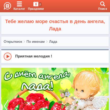
8
2
Каталог
Праздники
Поиск
Тебе желаю море счастья в день ангела,
Лада
Открыткиок
По именам
Лада
Приятная мелодия !