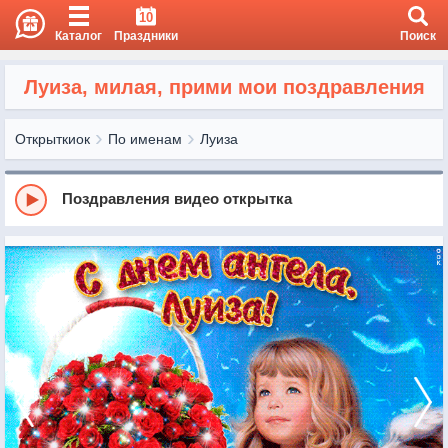
10
Каталог
Праздники
Поиск
Луиза, милая, прими мои поздравления
Открыткиок
По именам
Луиза
Поздравления видео открытка