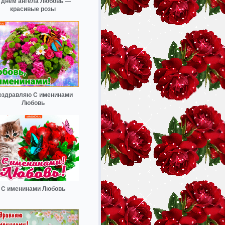
 днём ангела Любовь —
красивые розы
оздравляю С именинами
Любовь
С именинами Любовь