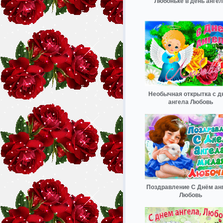
Любоньке в день анге
Необычная открытка с д
ангела Любовь
Поздравление С Днём ан
Любовь