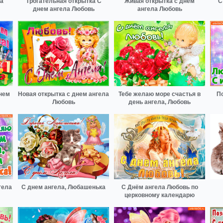
ла
Трогательная открытка С
Живая открытка с днем
С
днем ангела Любовь
ангела Любовь
нем
Новая открытка с днем ангела
Тебе желаю море счастья в
П
Любовь
день ангела, Любовь
гела
С днем ангела, Любашенька
С Днём ангела Любовь по
церковному календарю