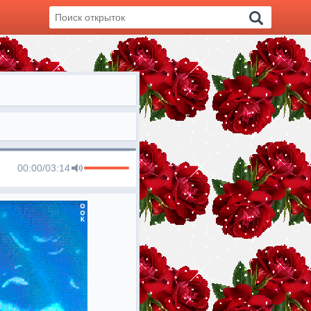
00:00
/
03:14