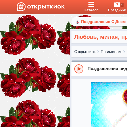
7
1
Каталог
Праздники
Поздравление С Днем
Любовь, милая, п
Открыткиок
По именам
Поздравления вид