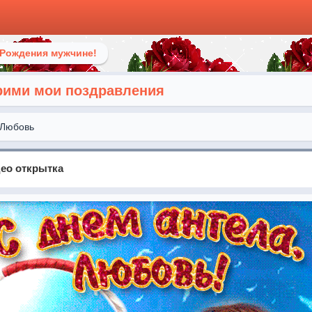
 Рождения мужчине!
рими мои поздравления
Любовь
ео открытка