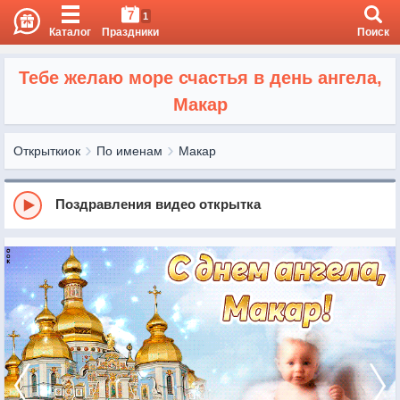
7
1
Каталог
Праздники
Поиск
Тебе желаю море счастья в день ангела,
Макар
Открыткиок
По именам
Макар
Поздравления видео открытка