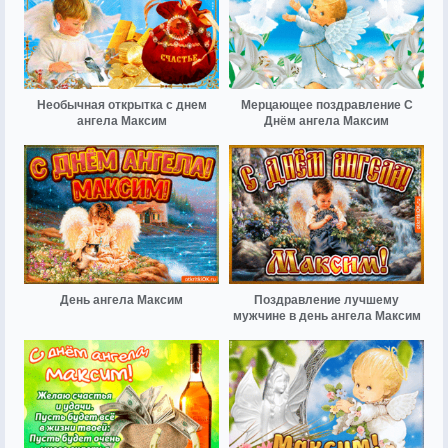
Необычная открытка с днем
Мерцающее поздравление С
ангела Максим
Днём ангела Максим
День ангела Максим
Поздравление лучшему
мужчине в день ангела Максим