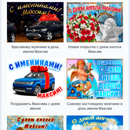
Красивому мужчине в день
Новая открытка с днем ангела
имени Максим
Максим
Поздравить Максима с днём
Самому настоящему мужчине в
имени
день имени Максим