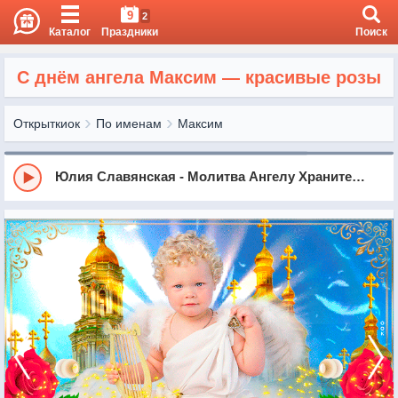
9
2
Каталог
Праздники
Поиск
С днём ангела Максим — красивые розы
Открыткиок
По именам
Максим
Юлия Славянская - Молитва Ангелу Хранителю