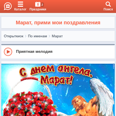
8
2
Каталог
Праздники
Поиск
Марат, прими мои поздравления
Открыткиок
По именам
Марат
Приятная мелодия