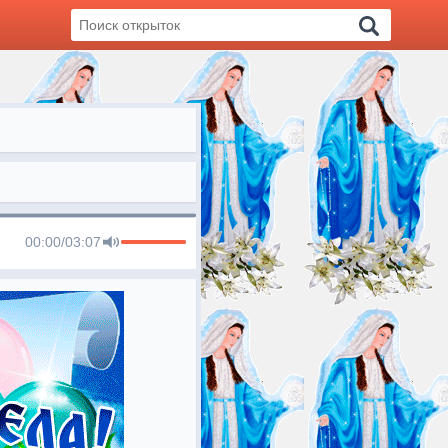
00:00
/
03:07