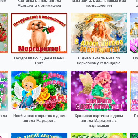
днем
Картинка с днем ангела
Маргарита, милая, прими мои
Т
Маргарита с анимацией
поздравления
Поздравляю С Днём имени
С Днём ангела Рита по
По
Рита
церковному календарю
гела
Необычная открытка с днем
Красивая картинка с днем
П
ангела Маргарита
ангела Маргарита с
надписями