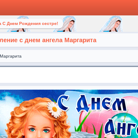
 С Днем Рождения сестре!
ление с днем ангела Маргарита
Маргарита