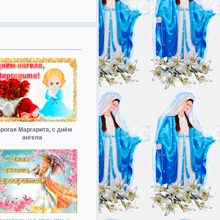
рогая Маргарита, с днём
ангела