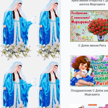
Креативная открытка с 
ангела Маргарита
С Днём имени Рита
Поздравление С Днём ан
Маргарита