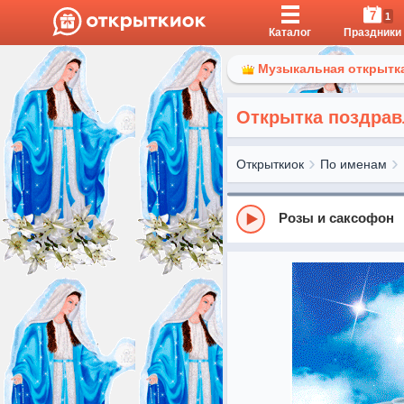
7
1
Каталог
Праздники
Музыкальная открытка
Открытка поздрав
Открыткиок
По именам
Розы и саксофон