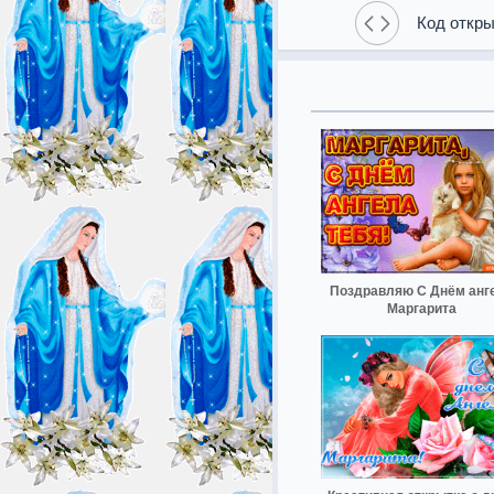
Код откры
Поздравляю С Днём анг
Маргарита