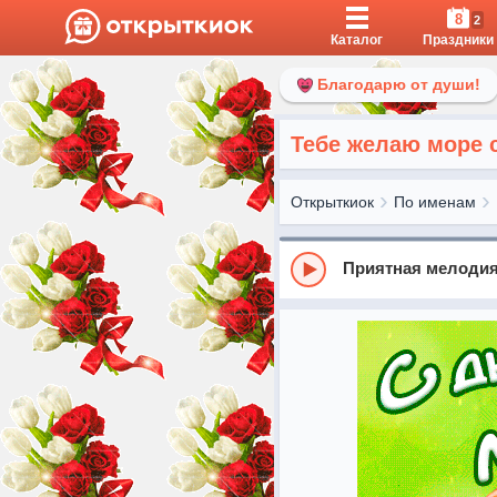
8
2
Каталог
Праздники
Благодарю от души!
Тебе желаю море с
Открыткиок
По именам
Приятная мелодия