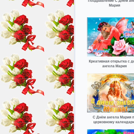
Поздравление С Днём ан
Мария
Креативная открытка с 
ангела Мария
С Днём ангела Мария 
церковному календар