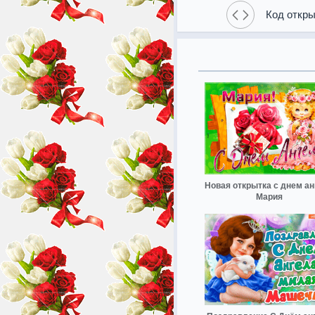
Код откры
Новая открытка с днем ан
Мария