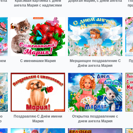
гела
Красивая картинка с днем
Дорогая Мария, с днём ангела
По
ангела Мария с надписями
пр
днем
С именинами Мария
Мерцающее поздравление С
Пр
Днём ангела Мария
по
Поздравляю С Днём имени
Открытка поздравление с
ю
Мария
днем ангела Мария