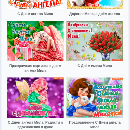
С Днём ангела Мила
Дорогая Мила, с днём ангела
Праздничная картинка с днем
С Днём имени Мила
ангела Мила
С Днём ангела Мила. Радости и
Поздравление С Днём ангела
вдохновения в душе
Мила