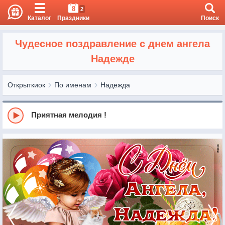
8
2
Каталог
Праздники
Поиск
Чудесное поздравление с днем ангела
Надежде
Открыткиок
По именам
Надежда
Приятная мелодия !