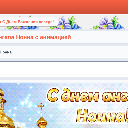
 С Днем Рождения сестре!
нгела Нонна с анимацией
Нонна
я