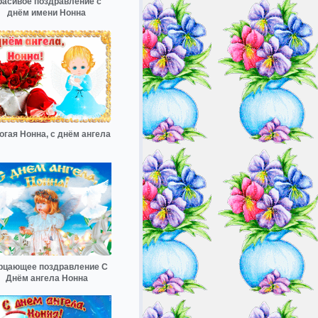
расивое поздравление с
днём имени Нонна
огая Нонна, с днём ангела
рцающее поздравление С
Днём ангела Нонна