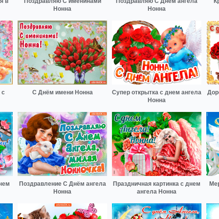
я в
Поздравляю С именинами
Поздравляю С Днём ангела
К
Нонна
Нонна
 с
С Днём имени Нонна
Супер открытка с днем ангела
Дор
Нонна
днем
Поздравление С Днём ангела
Праздничная картинка с днем
Ме
Нонна
ангела Нонна