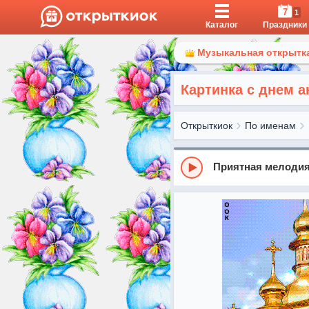
7
1
Каталог
Праздники
Музыкальная открытка
Картинка с днем а
Открыткиок
По именам
Приятная мелоди