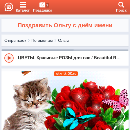
6
2
Каталог
Праздники
Поиск
Поздравить Ольгу с днём имени
Открыткиок
По именам
Ольга
ЦВЕТЫ. Красивые РОЗЫ для вас / Beautiful Roses - For you