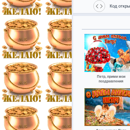
Код откры
Петр, прими мои
поздравления