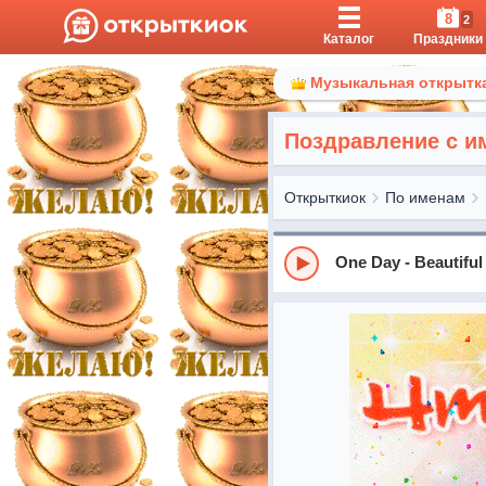
8
2
Каталог
Праздники
Музыкальная открытка
Поздравление с и
Открыткиок
По именам
One Day - Beautiful