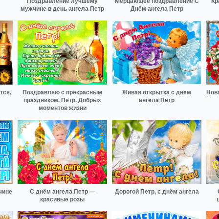
Поздравление лучшему
Мерцающее поздравление С
Кр
мужчине в день ангела Петр
Днём ангела Петр
тся,
Поздравляю с прекрасным
Живая открытка с днем
Нов
праздником, Петр. Добрых
ангела Петр
моментов жизни
чине
С днём ангела Петр —
Дорогой Петр, с днём ангела
красивые розы