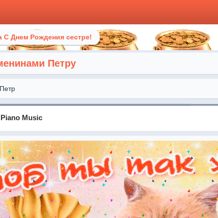
 С Днем Рождения сестре!
менинами Петру
Петр
 Piano Music