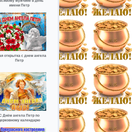
асивому мужчине в день
имени Петр
ая открытка с днем ангела
Петр
С Днём ангела Петр по
церковному календарю