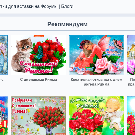
тки для вставки на Форумы | Блоги
Рекомендуем
 с
С именинами Римма
Креативная открытка с днем
По
ангела Римма
пра