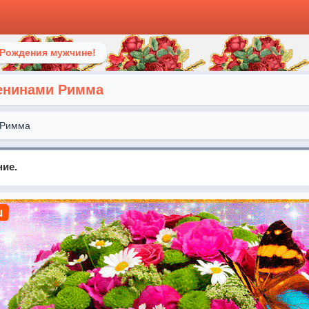
 Рождения мужчине!
енинами Римма
Римма
ние.