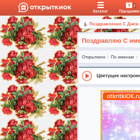
9
2
Каталог
Праздники
Поздравление С Днем
Поздравляю С им
Открыткиок
По именам
Цветущее настрое