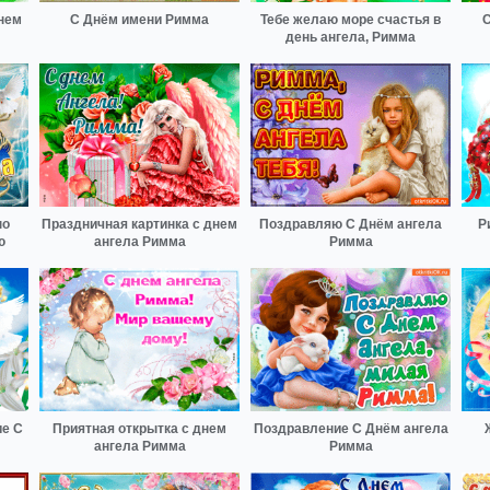
нем
С Днём имени Римма
Тебе желаю море счастья в
С
день ангела, Римма
по
Праздничная картинка с днем
Поздравляю С Днём ангела
Р
ю
ангела Римма
Римма
е С
Приятная открытка с днем
Поздравление С Днём ангела
ангела Римма
Римма