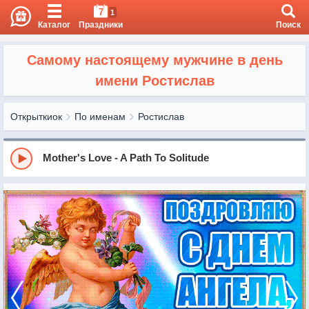
7
1
Каталог
Праздники
Поиск
Самому настоящему мужчине в день
имени Ростислав
Открыткиок
По именам
Ростислав
Mother's Love - A Path To Solitude