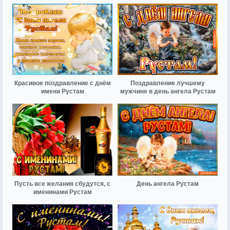
Красивое поздравление с днём
Поздравление лучшему
имени Рустам
мужчине в день ангела Рустам
Пусть все желания сбудутся, с
День ангела Рустам
именинами Рустам