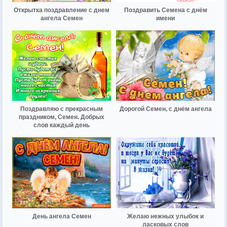
Открытка поздравление с днем
Поздравить Семена с днём
ангела Семен
имени
Поздравляю с прекрасным
Дорогой Семен, с днём ангела
праздником, Семен. Добрых
слов каждый день
День ангела Семен
Желаю нежных улыбок и
ласковых слов