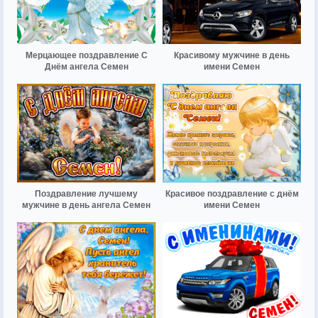
Мерцающее поздравление С
Красивому мужчине в день
Днём ангела Семен
имени Семен
Поздравление лучшему
Красивое поздравление с днём
мужчине в день ангела Семен
имени Семен