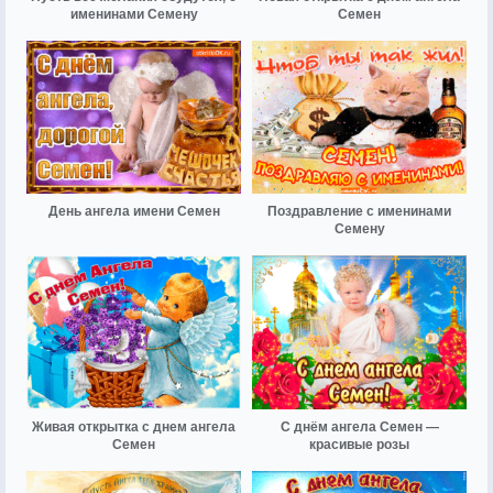
именинами Семену
Семен
День ангела имени Семен
Поздравление с именинами
Семену
Живая открытка с днем ангела
С днём ангела Семен —
Семен
красивые розы