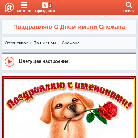
8
2
Каталог
Праздники
Поиск
Поздравляю С Днём имени Снежана
Открыткиок
По именам
Снежана
Цветущее настроение.