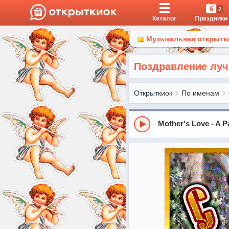
6
2
Каталог
Праздники
Музыкальная открытка
Поздравление луч
Открыткиок
По именам
Mother's Love - A P