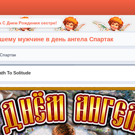
 С Днем Рождения сестре!
шему мужчине в день ангела Спартак
Спартак
ath To Solitude