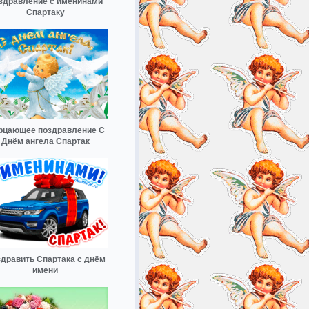
здравление с именинами
Спартаку
рцающее поздравление С
Днём ангела Спартак
дравить Спартака с днём
имени