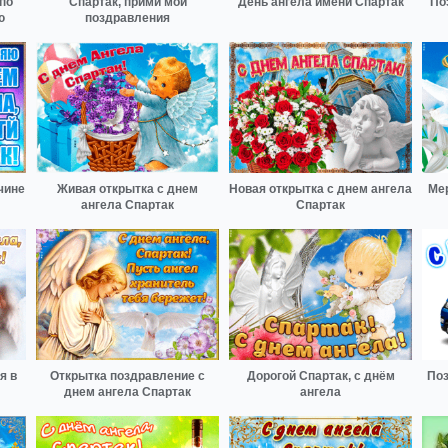
по
Спартак, прими мои
День ангела имени Спартак
По
ю
поздравления
чине
Живая открытка с днем
Новая открытка с днем ангела
Ме
ангела Спартак
Спартак
я в
Открытка поздравление с
Дорогой Спартак, с днём
Поз
днем ангела Спартак
ангела