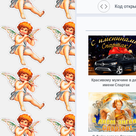
Код откры
Красивому мужчине в д
имени Спартак