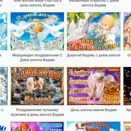
по
Тебе желаю море счастья в
Необычная открытка с днем
ю
день ангела, Вадим
ангела Вадим
м
Мерцающее поздравление С
Дорогой Вадим, с днём ангела
О
Днём ангела Вадим
 с
Поздравление лучшему
День ангела имени Вадим
Кр
мужчине в день ангела Вадим