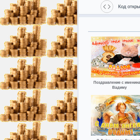
Код откры
Поздравление с именин
Вадиму