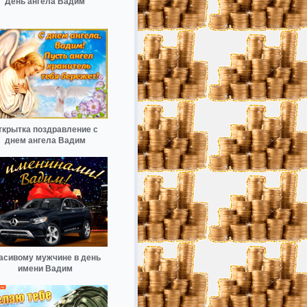
День ангела Вадим
ткрытка поздравление с
днем ангела Вадим
асивому мужчине в день
имени Вадим