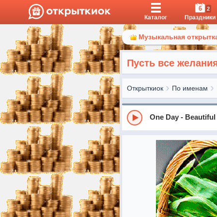
6
2
Каталог
Праздники
Музыкальная открытка
Пусть все желани
Открыткиок
По именам
One Day - Beautiful