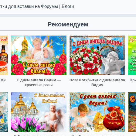
тки для вставки на Форумы | Блоги
Рекомендуем
ами
С днём ангела Вадим —
Новая открытка с днем ангела
При
красивые розы
Вадим