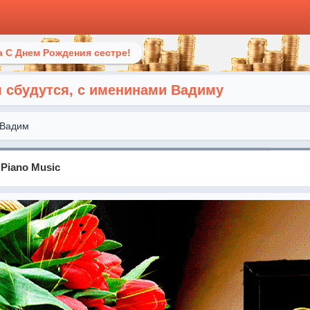
 С Днем Рождения сестре!
я сбудутся, с именинами Вадиму
Вадим
 Piano Music