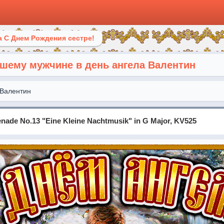
 С Днем Рождения сестре!
шему мужчине в день ангела Валентин
Валентин
enade No.13 "Eine Kleine Nachtmusik" in G Major, KV525