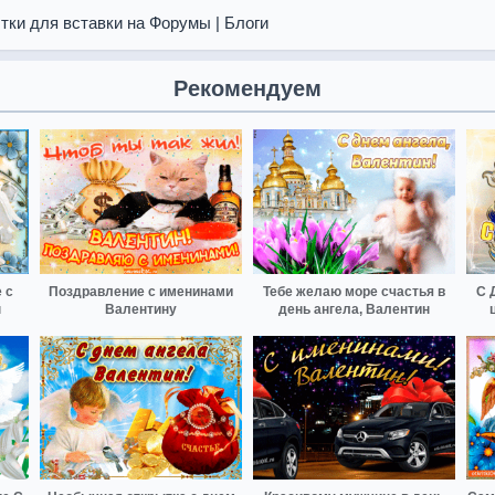
тки для вставки на Форумы | Блоги
Рекомендуем
 с
Поздравление с именинами
Тебе желаю море счастья в
С 
н
Валентину
день ангела, Валентин