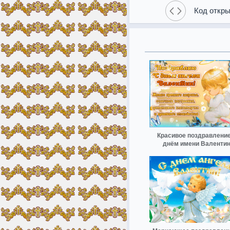
Код откры
Красивое поздравление
днём имени Валенти