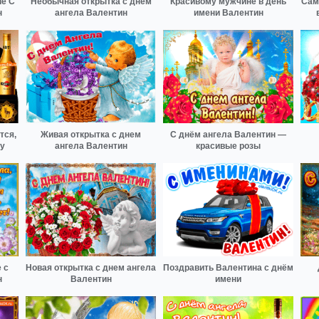
е С
Необычная открытка с днем
Красивому мужчине в день
Сам
н
ангела Валентин
имени Валентин
тся,
Живая открытка с днем
С днём ангела Валентин —
ну
ангела Валентин
красивые розы
 с
Новая открытка с днем ангела
Поздравить Валентина с днём
н
Валентин
имени