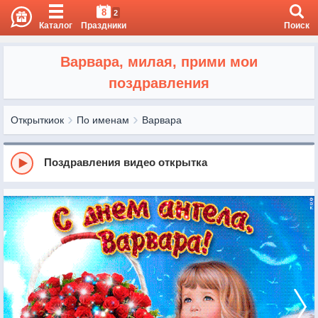
8
2
Каталог
Праздники
Поиск
Варвара, милая, прими мои
поздравления
Открыткиок
По именам
Варвара
Поздравления видео открытка