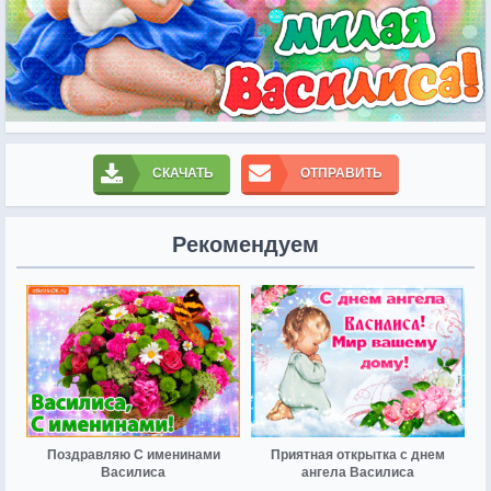
СКАЧАТЬ
ОТПРАВИТЬ
Рекомендуем
Поздравляю С именинами
Приятная открытка с днем
Василиса
ангела Василиса