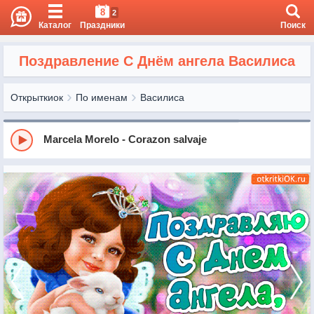
8
2
Каталог
Праздники
Поиск
Поздравление С Днём ангела Василиса
Открыткиок
По именам
Василиса
Marcela Morelo - Corazon salvaje