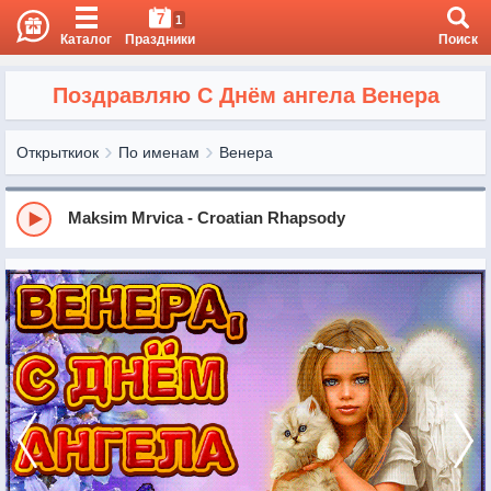
7
1
Каталог
Праздники
Поиск
Поздравляю С Днём ангела Венера
Открыткиок
По именам
Венера
Maksim Mrvica - Croatian Rhapsody