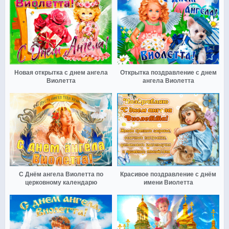
Новая открытка с днем ангела
Открытка поздравление с днем
Виолетта
ангела Виолетта
С Днём ангела Виолетта по
Красивое поздравление с днём
церковному календарю
имени Виолетта