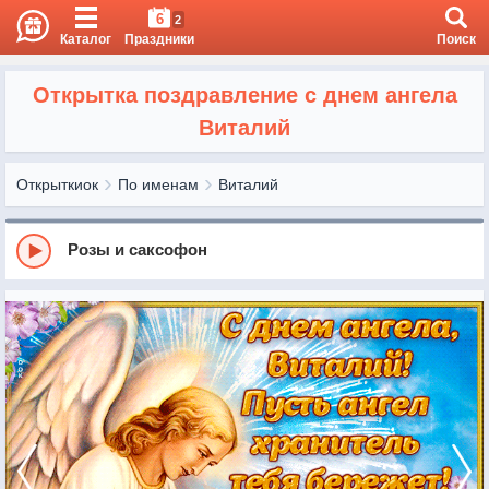
6
2
Каталог
Праздники
Поиск
Открытка поздравление с днем ангела
Виталий
Открыткиок
По именам
Виталий
Розы и саксофон