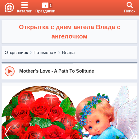
7
1
Каталог
Праздники
Поиск
Открытка с днем ангела Влада с
ангелочком
Открыткиок
По именам
Влада
Mother's Love - A Path To Solitude